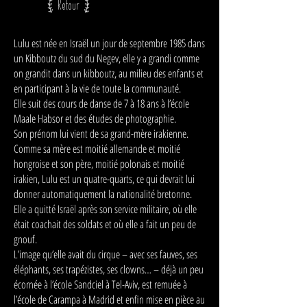
[ Retour ]
Lulu est née en Israël un jour de septembre 1985 dans
un Kibboutz du sud du Negev, elle y a grandi comme
on grandit dans un kibboutz, au milieu des enfants et
en participant à la vie de toute la communauté.
Elle suit des cours de danse de 7 à 18 ans à l’école
Maale Habsor et des études de photographie.
Son prénom lui vient de sa grand-mère irakienne.
Comme sa mère est moitié allemande et moitié
hongroise et son père, moitié polonais et moitié
irakien, Lulu est un quatre-quarts, ce qui devrait lui
donner automatiquement la nationalité bretonne.
Elle a quitté Israël après son service militaire, où elle
était coachait des soldats et où elle a fait un peu de
gnouf.
L’image qu’elle avait du cirque – avec ses fauves, ses
éléphants, ses trapézistes, ses clowns… – déjà un peu
écornée à l’école Sandciel à Tel-Aviv, est remuée à
l’école de Carampa à Madrid et enfin mise en pièce au