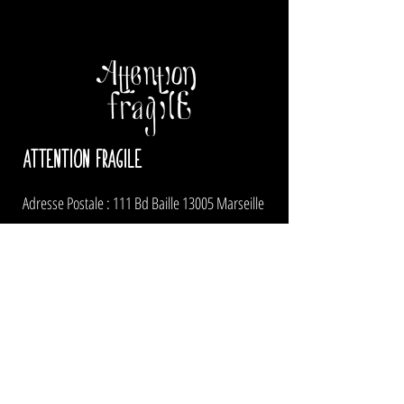
ATTENTION FRAGILE
Adresse Postale : 111 Bd Baille 13005 Marseille
Pour nous contacter
administration
et production
:
pascale@attentionfragile.net
ou Pascale au
06 83
58 89 70
artistique
:
gilles@attentionfragile.net
ou Gilles
au
+262 692 97 87 35
lulu@attentionfragile.net
ou Lulu au