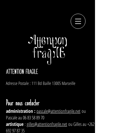
ATTENTION FRAGILE
Adresse Postale : 111 Bd Baille 13005 Marseille
Pour nous contacter
administration :
pascale@attentionfragile.net
ou
Pascale au
06 83 58 89 70
artistique
:
gilles@attentionfragile.net
ou Gilles au
+262
692 97 87 35