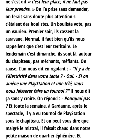
ne s’est dit
 « c’est leur place, il ne faut pas 
leur prendre. » 
On l’a prise sans demander, 
on ferait sans doute plus attention si 
c’étaient des boulistes. Un bouliste vote, pas 
un vaurien. Premier soir, ils cassent la 
caravane. Normal, il faut bien qu’ils nous 
rappellent que c’est leur territoire. Le 
lendemain c’est dimanche, ils sont là, autour 
du chapiteau, pas méchants, méfiants. On 
cause. L’un nous dit en rigolant : 
- "Il y a de 
l’électricité dans votre tente ? - Oui. - Si on 
amène une PlayStation et une télé, vous 
nous laisserez faire un tournoi ?"
 Il nous dit 
ça sans y croire. On répond : 
- Pourquoi pas 
?
 Et toute la semaine, à Gardanne, après le 
spectacle, il y a eu tournoi de PlayStation 
sous le chapiteau. Et on peut vous dire que, 
malgré le mistral, il faisait chaud dans notre 
petite maison de quartier éphémère. Et 