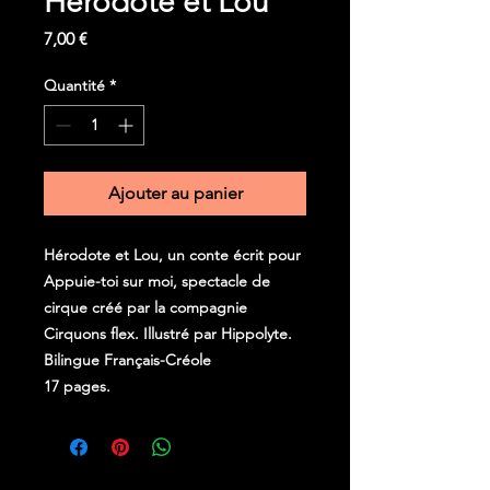
Hérodote et Lou
Prix
7,00 €
Quantité
*
Ajouter au panier
Hérodote et Lou, un conte écrit pour
Appuie-toi sur moi, spectacle de
cirque créé par la compagnie
Cirquons flex. Illustré par Hippolyte.
Bilingue Français-Créole
17 pages.