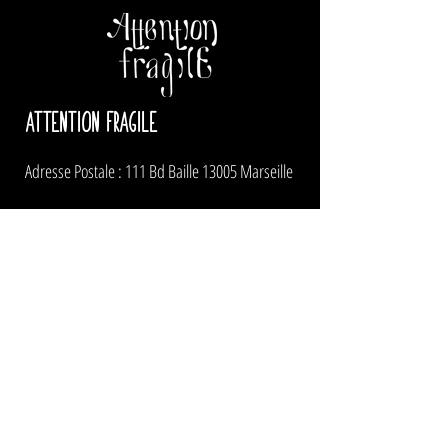
ATTENTION FRAGILE
Adresse Postale : 111 Bd Baille 13005 Marseille
Pour nous contacter
administration
et production
:
pascale@attentionfragile.net
ou Pascale au
06 83
58 89 70
artistique
:
gilles@attentionfragile.net
ou Gilles
au
+262 692 97 87 35
lulu@attentionfragile.net
ou Lulu au
06 72 27 01 43
diffusion :
dif@attentionfragile.net
ou Lilian au