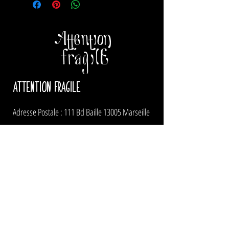
ATTENTION FRAGILE
Adresse Postale : 111 Bd Baille 13005 Marseille
Pour nous contacter
administration
et production
:
pascale@attentionfragile.net
ou Pascale au
06 83
58 89 70
artistique
:
gilles@attentionfragile.net
ou Gilles
au
+262 692 97 87 35
lulu@attentionfragile.net
ou Lulu au