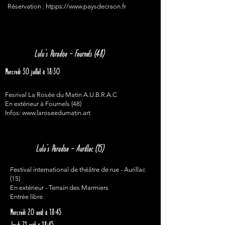
Réservation : htpps://
www.paysdecraon.fr
Lulu’s Paradise – Fournels (48)
Mercredi 30 juillet à 18:30
Fesrival La Rosée du Matin A.U.B.R.A.C
En extérieur à Fournels (48)
Infos:
www.laroseedumatin.art
Lulu’s Paradise – Aurillac (15)
Festival international de théâtre de rue - Aurillac
(15)
En extérieur - Terrain des Marmiers
Entrée libre
Mercredi 20 août à 18:45
Jeudi 21 août à 18:45