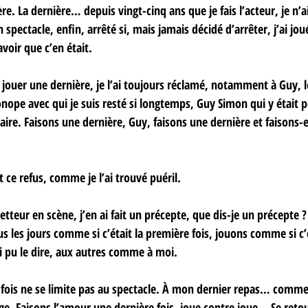
re. La dernière… depuis vingt-cinq ans que je fais l’acteur, je n’
 spectacle, enfin, arrêté si, mais jamais décidé d’arrêter, j’ai jou
avoir que c’en était.
, jouer une dernière, je l’ai toujours réclamé, notamment à Guy, 
nope avec qui je suis resté si longtemps, Guy Simon qui y était p
aire. Faisons une dernière, Guy, faisons une dernière et faisons-
 ce refus, comme je l’ai trouvé puéril.
teur en scène, j’en ai fait un précepte, que dis-je un précepte 
s les jours comme si c’était la première fois, jouons comme si c’é
ai pu le dire, aux autres comme à moi.
 fois ne se limite pas au spectacle. À mon dernier repas… comme d
ge. Faisons l’amour une dernière fois, joue contre joue… Se reto