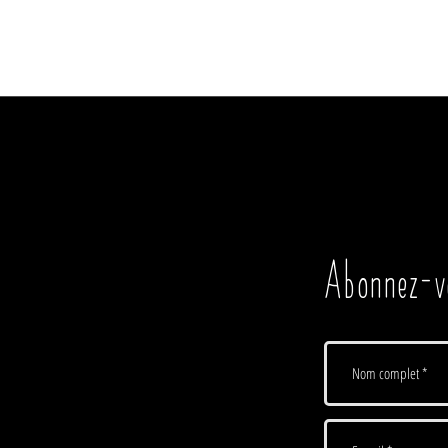
regarde ensemble Les Bronzés font du
sain d
ski. J’hésitais, car je ne...
schizo
Abonnez-vo