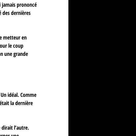
ai jamais prononcé 
é des dernières 
le metteur en 
our le coup 
en une grande 
? Un idéal. Comme 
tait la dernière 
irait l’autre. 
urner une 