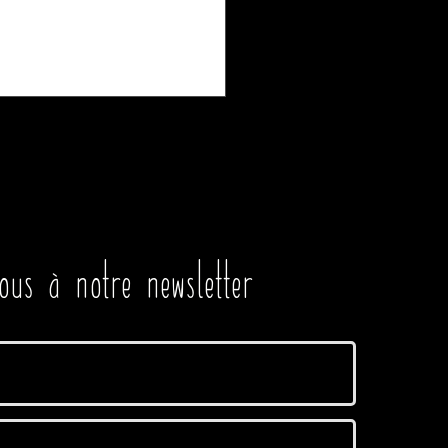
ans la plus noire des
phrénies. Parlera-t-on du...
us à notre newsletter