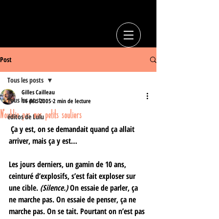
Post
Tous les posts
Gilles Cailleau
Tous les posts
14 déc. 2005
2 min de lecture
N'oublie pas mes petits souliers
éditos de Lulu
 Ça y est, on se demandait quand ça allait 
arriver, mais ça y est… 
Les jours derniers, un gamin de 10 ans, 
ceinturé d’explosifs, s’est fait exploser sur 
une cible. 
(Silence.)
 On essaie de parler, ça 
ne marche pas. On essaie de penser, ça ne 
marche pas. On se tait. Pourtant on n’est pas 